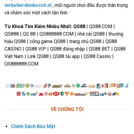
Thời gian phản hồi trung bình từ 30 đến 60 giây đối với
mrbutlerdenbosch.nl
, mỗi người chơi đều được trân trọng
các vấn đề cơ bản phát sinh.
và chăm sóc một cách tận tình.
Hỗ trợ 24/7 giúp tiếp nhận yêu cầu bất kỳ thời điểm nào
trong ngày mà không bị gián đoạn.
Từ Khoá Tìm Kiếm Nhiều Nhất:
QS88
| QS88.COM |
QS888 | QS 88 | QS888888 COM | nhà cái QS88 | thương
Quy trình xử lý được chuẩn hóa giúp giảm thời gian chờ
hiệu QS88 | cổng game QS88 | trang chủ QS88 | QS88
trong từng trường hợp cụ thể.
CASINO | QS88 VIP | QS88 đăng nhập | QS88 BET | QS88
Nhiều kênh liên hệ giúp lựa chọn linh hoạt theo nhu cầu sử
Việt Nam | Link QS88 | QS88 tải app | QS88 Casino |
dụng thực tế của người dùng.
QS888888.COM
Cách truy cập QS88 an toàn tránh website giả
mạo
Việc truy cập đúng vào
QS88 Casino
cần được kiểm soát
nhằm hạn chế rủi ro từ các website giả mạo xuất hiện ngày
càng nhiều. Tốc độ sao chép giao diện hiện nay rất nhanh
VỀ CHÚNG TÔI
khiến việc phân biệt trở nên khó khăn nếu không kiểm tra kỹ.
Chính Sách Bảo Mật
Sử dụng link chính thức