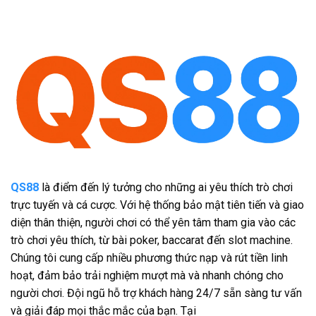
Quy trình giao dịch luôn được xử lý rõ ràng
Bảo mật nhiều lớp
Hệ thống áp dụng nhiều lớp bảo mật nhằm kiểm soát truy cập
và bảo vệ dữ liệu trong toàn bộ quá trình vận hành. Các cơ chế
xác minh được triển khai giúp hạn chế rủi ro từ các nguồn truy
cập không hợp lệ. Dữ liệu được mã hóa nhằm giảm nguy cơ
bị khai thác từ bên ngoài.
QS88
là điểm đến lý tưởng cho những ai yêu thích trò chơi
trực tuyến và cá cược. Với hệ thống bảo mật tiên tiến và giao
CSKH tận tâm 24H
diện thân thiện, người chơi có thể yên tâm tham gia vào các
Dịch vụ hỗ trợ của
nhà cái
QS88
được duy trì liên tục nhằm
trò chơi yêu thích, từ bài poker, baccarat đến slot machine.
đảm bảo phản hồi nhanh trong mọi khung giờ sử dụng. Các
Chúng tôi cung cấp nhiều phương thức nạp và rút tiền linh
kênh hỗ trợ hoạt động đồng thời giúp tiếp nhận và xử lý yêu
hoạt, đảm bảo trải nghiệm mượt mà và nhanh chóng cho
cầu nhanh chóng.
người chơi. Đội ngũ hỗ trợ khách hàng 24/7 sẵn sàng tư vấn
và giải đáp mọi thắc mắc của bạn. Tại