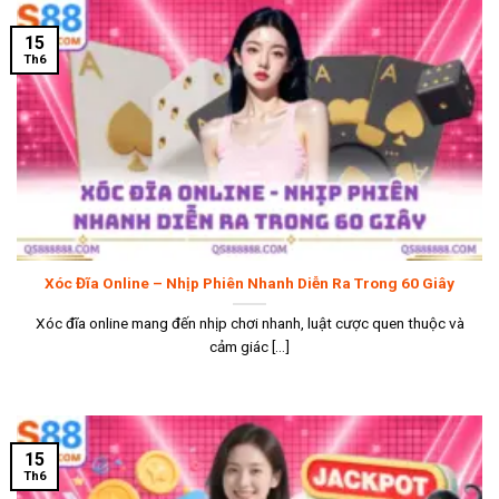
gấp 2 lần so với giai đoạn ban đầu.
15
Năm 2022: Nâng cấp công nghệ giúp giảm độ trễ xuống
Th6
dưới 0.5 giây trong phần lớn thời gian hoạt động.
Năm 2024: Tối ưu hệ thống giúp tăng hiệu suất xử lý lên
hơn 30% so với các giai đoạn trước.
Thành tựu đạt được
Các thành tựu của
QS88
được thể hiện qua tốc độ tăng
trưởng và hiệu quả vận hành trong nhiều năm liên tiếp. Những
Xóc Đĩa Online – Nhịp Phiên Nhanh Diễn Ra Trong 60 Giây
kết quả này góp phần củng cố vị thế và tạo nền tảng cho các
Xóc đĩa online mang đến nhịp chơi nhanh, luật cược quen thuộc và
giai đoạn phát triển tiếp theo.
cảm giác [...]
Năm
Hạng mục
Kết quả nổi bật
Khởi động
Hoàn thiện hệ thống vận hành cơ bản và bắt
2019
QS88
đầu thu hút người dùng ban đầu
15
Tăng
Th6
Lượng truy cập tăng hơn 200% so với năm
2020
trưởng