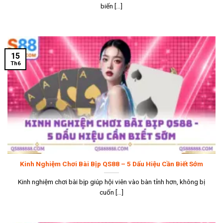
giai đoạn với các cột mốc mở rộng và nâng cấp hệ thống.
biến [...]
Những bước tiến này giúp tăng trưởng người dùng và cải
thiện hiệu suất vận hành theo từng năm.
15
Th6
Tổng quan về QS88 giúp người dùng hiểu rõ hơn
Kinh Nghiệm Chơi Bài Bịp QS88 – 5 Dấu Hiệu Cần Biết Sớm
Kinh nghiệm chơi bài bịp giúp hội viên vào bàn tỉnh hơn, không bị
Năm 2019: Khởi động nền tảng với quy mô nhỏ và tập
cuốn [...]
trung xây dựng hệ thống vận hành cơ bản.
Năm 2020: Mở rộng thị trường giúp lượng truy cập tăng